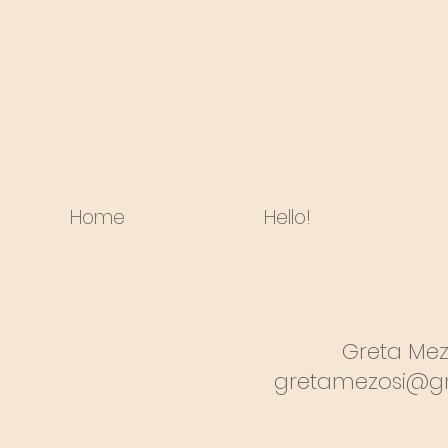
fotózás
családi fotózás
Mezősi Gréta
Home
Hello!
Greta Mez
gretamezosi@g