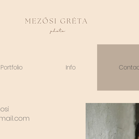
eskuvo fotozas újszülött 
Portfolio
Info
Conta
osi
mail.com